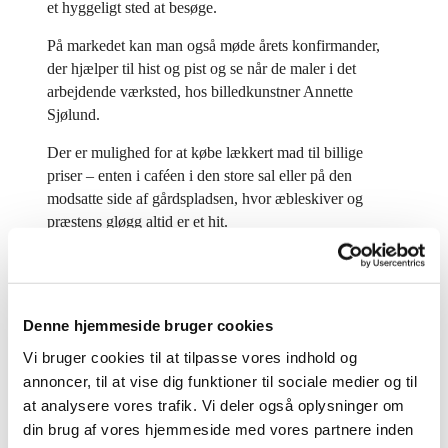
et hyggeligt sted at besøge.
På markedet kan man også møde årets konfirmander,
der hjælper til hist og pist og se når de maler i det
arbejdende værksted, hos billedkunstner Annette
Sjølund.
Der er mulighed for at købe lækkert mad til billige
priser – enten i caféen i den store sal eller på den
modsatte side af gårdspladsen, hvor æbleskiver og
præstens gløgg altid er et hit.
Markedet holder åbent:
Fredag fra kl. 17 – 19, lørdag og søndag fra 10-15.
Denne hjemmeside bruger cookies
Overskuddet går til Folkekirkens Nødhjælp.
Vi bruger cookies til at tilpasse vores indhold og
Hvis man er interesseret i en bod eller bare vil høre
annoncer, til at vise dig funktioner til sociale medier og til
mere om julemarkedet, kan man henvende sig til Henrik
at analysere vores trafik. Vi deler også oplysninger om
på tlf.24274471
din brug af vores hjemmeside med vores partnere inden