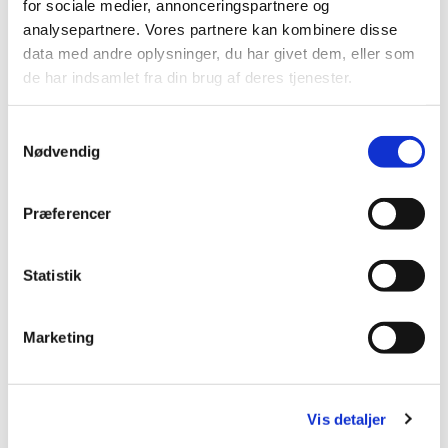
for sociale medier, annonceringspartnere og
Næste julemarked er d. 20.-21. og 22. november 2026
analysepartnere. Vores partnere kan kombinere disse
data med andre oplysninger, du har givet dem, eller som
de har indsamlet fra din brug af deres tjenester.
S
Nødvendig
a
m
t
Præferencer
y
k
k
Statistik
e
v
Marketing
a
l
g
Vis detaljer