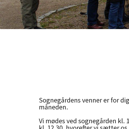
Sognegårdens venner er for dig,
måneden.
Vi mødes ved sognegården kl. 10
kl. 12.30, hvorefter vi sætter os