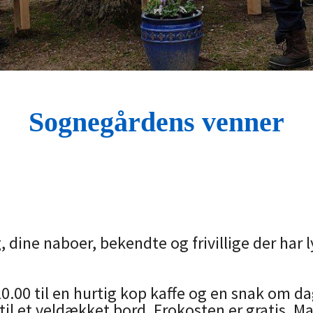
Sognegårdens venner
 dine naboer, bekendte og frivillige der har 
.00 til en hurtig kop kaffe og en snak om dag
 til et veldækket bord. Frokosten er gratis. Man