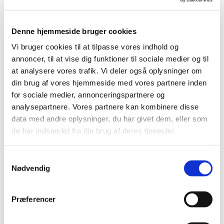
administrerer kirken lokalt.
Opgaverne kan koges ned til 3 hovedformål:
Denne hjemmeside bruger cookies
a) Sammen med præsten/præsterne, at sprede det glade
budskab om, Jesus som Verdens frelser, og at skabe
Vi bruger cookies til at tilpasse vores indhold og
gode vilkår for evangeliets forkyndelse.
annoncer, til at vise dig funktioner til sociale medier og til
at analysere vores trafik. Vi deler også oplysninger om
din brug af vores hjemmeside med vores partnere inden
b) At være arbejdsgiver for kirkens ansatte; dog ikke
for sociale medier, annonceringspartnere og
præsterne, som normalt er statstjenestemandsansatte.
analysepartnere. Vores partnere kan kombinere disse
c) At varetage drift og vedligeholdelse af alle kirkerne
data med andre oplysninger, du har givet dem, eller som
og øvrige bygninger (præstegårde, sognegårde, kapeller
de har indsamlet fra din brug af deres tjenester.
o.s.v.)
S
Der er naturligvis også andre, afledte opgaver; men i al
Nødvendig
a
væsentlighed er det disse, som den del af kirkeskatten,
som menighedsrådene får rådighed over, går til. Den
m
resterende del af kirkeskatten, går til præstelønninger,
t
Præferencer
kirkegårdsdrift, administrative opgaver m.m.
y
k
Da menighedsrådet er en offentligt valgt institution, er