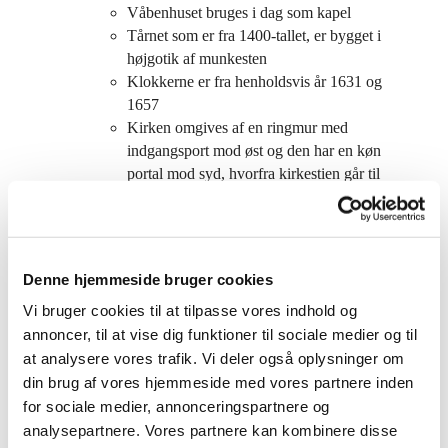
Våbenhuset bruges i dag som kapel
Tårnet som er fra 1400-tallet, er bygget i
højgotik af munkesten
Klokkerne er fra henholdsvis år 1631 og
1657
Kirken omgives af en ringmur med
indgangsport mod øst og den har en køn
portal mod syd, hvorfra kirkestien går til
Tågerup.
I 1870 flyttede man indgangen fra
våbenhuset i syd til tårnets vestside,
formentlig for at efterligne en domkirke,
Denne hjemmeside bruger cookies
hvor brudeparrene havde den lange
Vi bruger cookies til at tilpasse vores indhold og
vandring igennem kirken efter en vielse –
annoncer, til at vise dig funktioner til sociale medier og til
fint skulle det være.
Døbefonten, som er bygget af træ, er
at analysere vores trafik. Vi deler også oplysninger om
senrenæssance og fra år 1624, lavet på
din brug af vores hjemmeside med vores partnere inden
Anders Hatts værksted i Roskilde
for sociale medier, annonceringspartnere og
Alterbordet er fra samme tid som
analysepartnere. Vores partnere kan kombinere disse