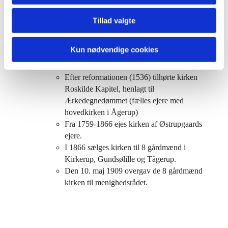
af murværket, fremkom ”et nyt ansigt” et
mandshovede på sydvæggen, modsvarende
Tillad valgte
kvindeansigtet på nordvæggen. Disse
ansigter markerer henholdsvis mand-og
Kun nødvendige cookies
kvindesiden i kirken. En skik vi bibeholdt
helt op til 1. verdenskrig.
Efter reformationen (1536) tilhørte kirken
Roskilde Kapitel, henlagt til
Ærkedegnedømmet (fælles ejere med
hovedkirken i Ågerup)
Fra 1759-1866 ejes kirken af Østrupgaards
ejere.
I 1866 sælges kirken til 8 gårdmænd i
Kirkerup, Gundsølille og Tågerup.
Den 10. maj 1909 overgav de 8 gårdmænd
kirken til menighedsrådet.