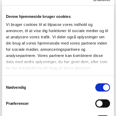
Aldersgruppen er ca. fra 11-15 år.
Formålet er at ruste vores unge, til deres
Denne hjemmeside bruger cookies
kommende voksenliv.
Vi bruger cookies til at tilpasse vores indhold og
Når vi mødes, bliver de unge mennesker
annoncer, til at vise dig funktioner til sociale medier og til
inddelt i grupper, de får tildelt en rolle i
at analysere vores trafik. Vi deler også oplysninger om
Counterstrike spillet af Jan Danielsen, den
din brug af vores hjemmeside med vores partnere inden
voksne Daniel.
for sociale medier, annonceringspartnere og
analysepartnere. Vores partnere kan kombinere disse
Når vi er sammen, taler alle ordentligt til
data med andre oplysninger, du har givet dem, eller som
hinanden, uanset hvordan spillet går. Hos os
de har indsamlet fra din brug af deres tjenester.
skal der være plads til alle.
Vi har erfaring for, gennem det arbejde og de
S
møder vi har, at de unge mennesker udvikler
Nødvendig
a
sig til unge, som har mod på livet og vilje til
m
at gå i gang med en ungdoms uddannelse.
t
Præferencer
Vi har lokale frivillige der:
y
k