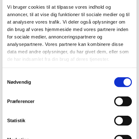
Vi bruger cookies til at tilpasse vores indhold og
Sognegården
annoncer, til at vise dig funktioner til sociale medier og til
at analysere vores trafik. Vi deler også oplysninger om
din brug af vores hjemmeside med vores partnere inden
for sociale medier, annonceringspartnere og
analysepartnere. Vores partnere kan kombinere disse
data med andre oplysninger, du har givet dem, eller som
Udlejning af
de har indsamlet fra din brug af deres tjenester.
Sognegården.........................
Der er plads til 80 personer.
S
Nødvendig
a
m
t
Præferencer
y
k
Når Sognegården ikke benyttes til kirkeligt
arbejde, kan den for beboerne i de tre sogne
k
Statistik
anvendes til:
e
v
Til aktiviteter af folkelig og kulturel art.